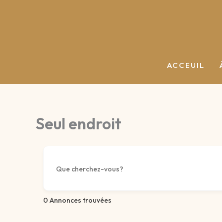
Aller
au
contenu
ACCEUIL
Seul endroit
0
Annonces trouvées